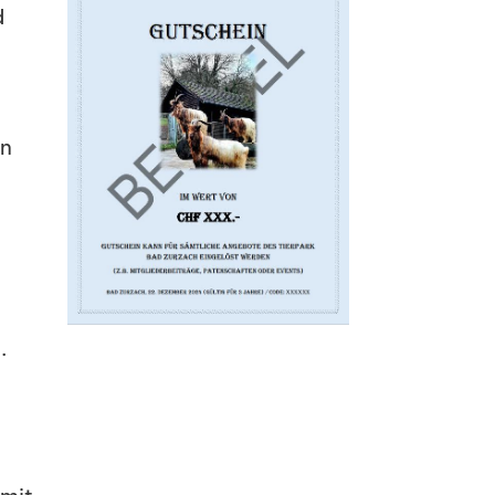
d
in
i.